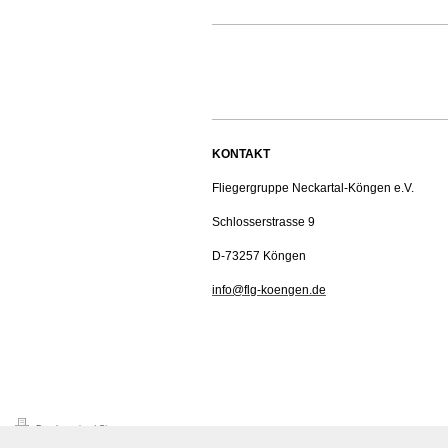
KONTAKT
Fliegergruppe Neckartal-Köngen e.V.
Schlosserstrasse 9
D-73257 Köngen
info@flg-koengen.de
Druckversion
|
Sitemap
© Fliegergruppe Neckartal Köngen