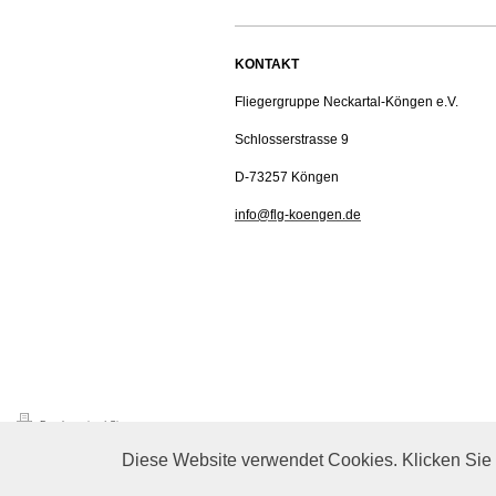
KONTAKT
Fliegergruppe Neckartal-Köngen e.V.
Schlosserstrasse 9
D-73257 Köngen
info@flg-koengen.de
Druckversion
|
Sitemap
© Fliegergruppe Neckartal Köngen
Diese Website verwendet Cookies. Klicken Sie 